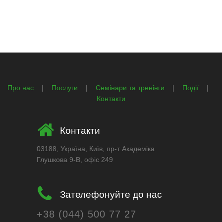
Про нас
|
Послуги
|
Семінари та тренінги
|
Події
|
Контакти
Контакти
03188, Україна, Київ, пр-т Академіка
Глушкова 9-В, офіс 249
Зателефонуйте до нас
+38 (044) 500 77 27