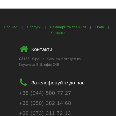
Про нас
|
Послуги
|
Семінари та тренінги
|
Події
|
Контакти
Контакти
03188, Україна, Київ, пр-т Академіка
Глушкова 9-В, офіс 249
Зателефонуйте до нас
+38 (044) 500 77 27
+38 (050) 382 14 68
+38 (073) 311 72 13