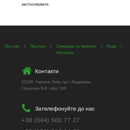
застосовувати.
Про нас
|
Послуги
|
Семінари та тренінги
|
Події
|
Контакти
Контакти
03188, Україна, Київ, пр-т Академіка
Глушкова 9-В, офіс 249
Зателефонуйте до нас
+38 (044) 500 77 27