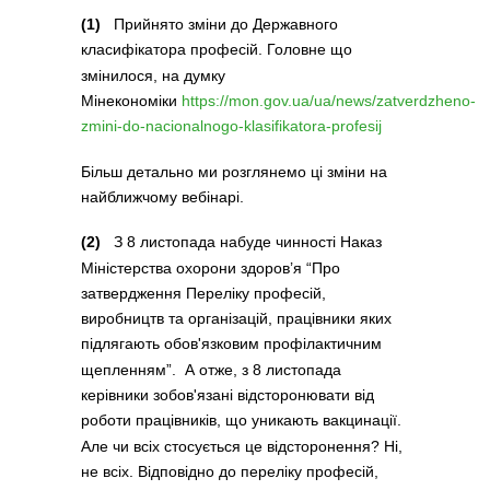
(1)
Прийнято зміни до Державного
класифікатора професій. Головне що
змінилося, на думку
Мінекономіки
https://mon.gov.ua/ua/news/zatverdzheno-
zmini-do-nacionalnogo-klasifikatora-profesij
Більш детально ми розглянемо ці зміни на
найближчому вебінарі.
(2)
З 8 листопада набуде чинності Наказ
Міністерства охорони здоров’я “Про
затвердження Переліку професій,
виробництв та організацій, працівники яких
підлягають обов'язковим профілактичним
щепленням”. А отже, з 8 листопада
керівники зобов'язані відсторонювати від
роботи працівників, що уникають вакцинації.
Але чи всіх стосується це відсторонення? Ні,
не всіх. Відповідно до переліку професій,