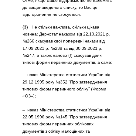
Отже, якщо Ваше підприємство не належить
до вищенаведеного списку, то Вас це
відсторонення не стосується.
(3)
Не стільки важлива, скільки цікава
новина: Держстат наказом від 22.10.2021 р.
№266 скасував свої попередні накази від
17.09 2021 р. №238 та від 30.09.2021 р.
№247, а також наново (!) скасував деякі
типові форми первинних документів, а саме:
‒ наказ Міністерства статистики України від
29.12.1995 року №352 "Про затвердження
типових форм первинного обліку" (Форми
«ОЗ»);
‒ наказ Міністерства статистики України від
22.05.1996 року №145 "Про затвердження
типових форм первинних облікових
документів з обліку малоцінних та