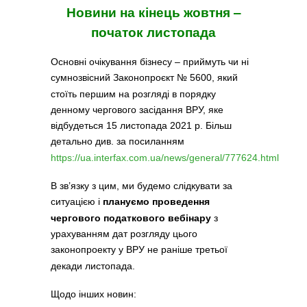
Новини на кінець жовтня ‒
початок листопада
Основні очікування бізнесу – приймуть чи ні
сумнозвісний Законопроєкт № 5600, який
стоїть першим на розгляді в порядку
денному чергового засідання ВРУ, яке
відбудеться 15 листопада 2021 р. Більш
детально див. за посиланням
https://ua.interfax.com.ua/news/general/777624.html
В зв’язку з цим, ми будемо слідкувати за
ситуацією і
плануємо проведення
чергового податкового вебінару
з
урахуванням дат розгляду цього
законопроекту у ВРУ не раніше третьої
декади листопада.
Щодо інших новин: