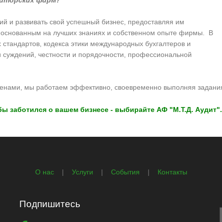
диторских фирм?
й и развивать свой успешный бизнес, предоставляя им
 основанным на лучших знаниях и собственном опыте фирмы. В
стандартов, кодекса этики международных бухгалтеров и
и суждений, честности и порядочности, профессиональной
ценами, мы работаем эффективно, своевременно выполняя задания
бы заботился о вашем бизнесе - выбирайте АФ "М.Т.Д. Аудит".
О нас
|
Услуги
|
События
|
Контакты
Подпишитесь